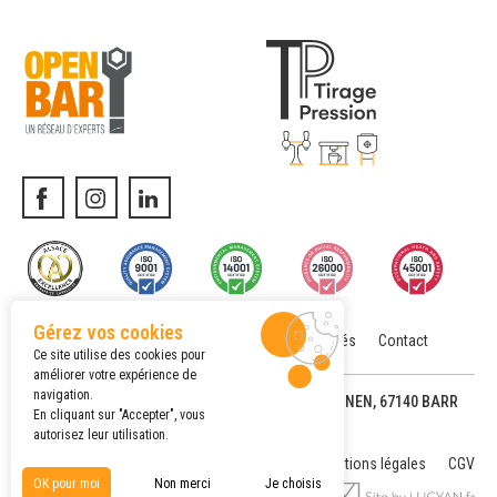
Gérez vos cookies
Location matériel
Actualités
Contact
Menu
Ce site utilise des cookies pour
améliorer votre expérience de
navigation.
© TIRAGE PRESSION, 4, IMPASSE DU NEUBRUNNEN,
67140 BARR
En cliquant sur "Accepter", vous
TÉL. +33 3 88 08 54 22
autorisez leur utilisation.
Mentions légales
CGV
OK pour moi
Non merci
Je choisis