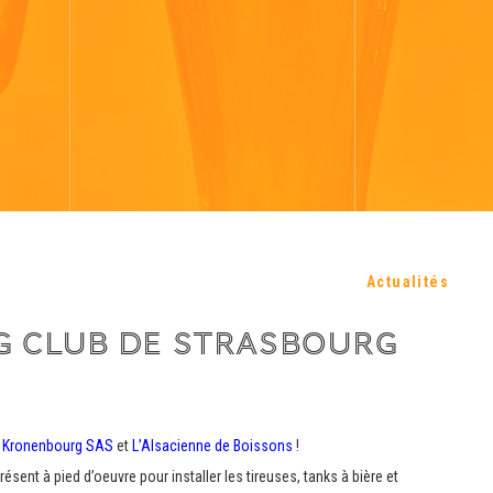
Actualités
NG CLUB DE STRASBOURG
c
Kronenbourg SAS
et
L’Alsacienne de Boissons
!
ésent à pied d’oeuvre pour installer les tireuses, tanks à bière et